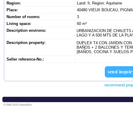
Region:
Land: fr, Region: Aquitaine
Place:
40480 VIEUX BOUCAU, PIGN
Number of rooms:
3
Living space:
60 m²
Description environs:
URBANIZACION DE CHALETS 
LAGO Y A 500 MTS DE LA PLA
Description property:
DUPLEX T4 CON JARDIN CON
BAÑOS + 2 BALCONES Y TE
(BAÑOS, COCINA Y SUELOS P
Seller reference-No.:
send inquir
recommend prop
©2006-2016 Immobilis